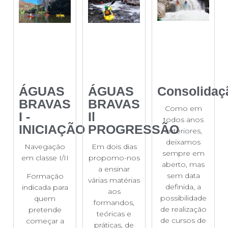
ÁGUAS
ÁGUAS
Consolidaç
BRAVAS
BRAVAS
Como em
I -
Il
todos anos
INICIAÇÃO
PROGRESSÃO
anteriores,
deixamos
Navegação
Em dois dias
sempre em
em classe I/II
propomo-nos
aberto, mas
a ensinar
sem data
Formação
várias matérias
definida, a
indicada para
aos
possibilidade
quem
formandos,
de realização
pretende
teóricas e
de cursos de
começar a
práticas, de