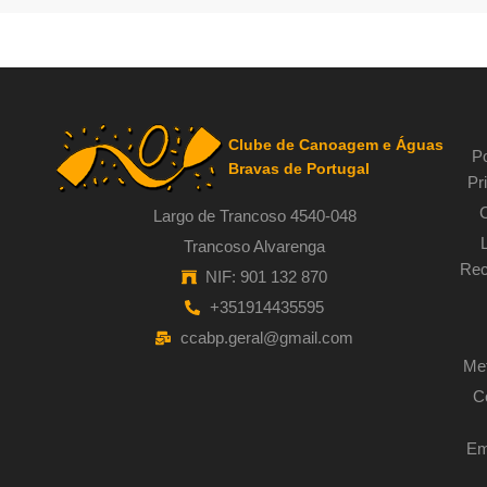
Clube de Canoagem e Águas
Po
Bravas de Portugal
Pr
Largo de Trancoso 4540-048
Trancoso Alvarenga
Rec
NIF: 901 132 870
+351914435595
ccabp.geral@gmail.com
Met
C
Em