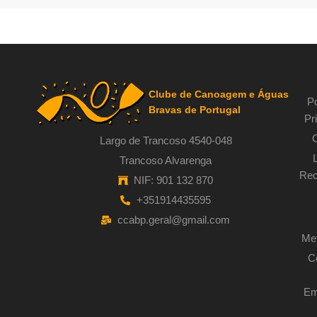
Clube de Canoagem e Águas
Po
Bravas de Portugal
Pr
Largo de Trancoso 4540-048
Trancoso Alvarenga
Rec
NIF: 901 132 870
+351914435595
ccabp.geral@gmail.com
Met
C
Em