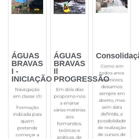
ÁGUAS
ÁGUAS
Consolidaç
BRAVAS
BRAVAS
Como em
I -
Il
todos anos
INICIAÇÃO
PROGRESSÃO
anteriores,
deixamos
Navegação
Em dois dias
sempre em
em classe I/II
propomo-nos
aberto, mas
a ensinar
sem data
Formação
várias matérias
definida, a
indicada para
aos
possibilidade
quem
formandos,
de realização
pretende
teóricas e
de cursos de
começar a
práticas, de