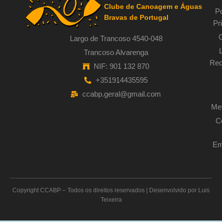
Clube de Canoagem e Águas
Po
Bravas de Portugal
Pr
Largo de Trancoso 4540-048
Trancoso Alvarenga
Rec
NIF: 901 132 870
+351914435595
ccabp.geral@gmail.com
Met
C
Em
Copyright CCABP – Todos os direitos reservados | Desenvolvido por Luis
Teixeira