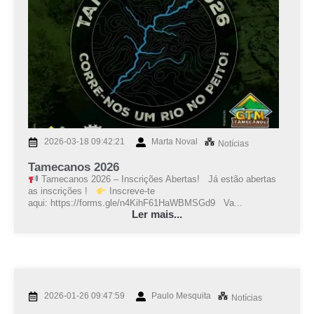
2026-03-18 09:42:21
Marta Noval
Notícias
Tamecanos 2026
Tamecanos 2026 – Inscrições Abertas! Já estão abertas
as inscrições !
Inscreve-te
aqui: https://forms.gle/n4KihF61HaWBMSGd9 Va...
Ler mais...
2026-01-26 09:47:59
Paulo Mesquita
Notícias