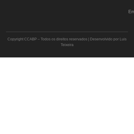
Por decisão da direção do Clube de Canoagem e Águas
Bravas de Portugal, que estava em exercício no ano de 2009,
este foi o último ano que o nosso club...
Ler mais...
2009-01-26 15:10:37
Marta Noval
Notícias
2009 - CIRCUITO NACIONAL DE KAYAK-
EXTREMO
CIRCUITO NACIONAL DE KAYAK-EXTREMO 2009 Criação de
um circuito nacional de kayak-extremo ... PortugalWhiteWater .
Que comece a festa ! Site Oficial do...
Ler mais...