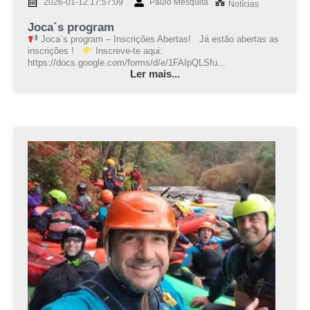
2026-01-12 17:57:09
Paulo Mesquita
Notícias
Joca´s program
Joca´s program – Inscrições Abertas! Já estão abertas as
inscrições !
Inscreve-te aqui:
https://docs.google.com/forms/d/e/1FAIpQLSfu...
Ler mais...