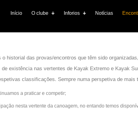
Início
O clube
Inforios
Notícias
Encont
 o historial das provas/encontros que têm sido organizada
 de existência nas vertentes de Kayak Extremo e Kayak Sur
spetivas classificações. Sempre numa perspetiva de mais tar
nuamos a praticar e competir;
pação nesta vertente da canoagem, no entando temos disponíve