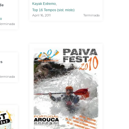
,
Kayak Extremo
 de
Top 16 Tempos (sist. misto)
April 16, 2011
Terminada
mo
Terminada
os
Terminada