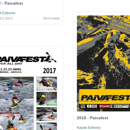
 - Paivafest
k Extremo
 23, 2022
Terminada
2018 - Paivafest
Kayak Extremo