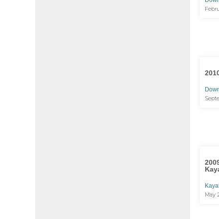
Down
Febru
2010
Down
Septe
2009
Kay
Kaya
May 2