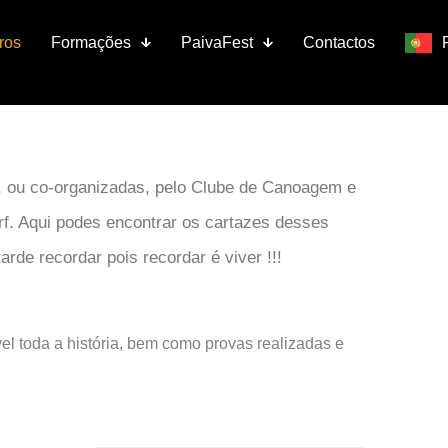
ros
Formações
PaivaFest
Contactos
s, ou co-organizadas, pelo Clube de Canoagem e
f. Aqui podes encontrar os cartazes desses
de recordar pois recordar é viver !!!
l toda a história, bem como provas realizadas e